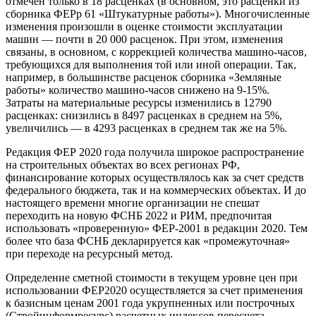
отмечен только в 18 расценках (в основном, это расценки из
сборника ФЕРр 61 «Штукатурные работы»). Многочисленные
изменения произошли в оценке стоимости эксплуатации
машин — почти в 20 000 расценок. При этом, изменения
связаны, в основном, с коррекцией количества машино-часов,
требующихся для выполнения той или иной операции. Так,
например, в большинстве расценок сборника «Земляные
работы» количество машино-часов снижено на 9-15%.
Затраты на материальные ресурсы изменились в 12790
расценках: снизились в 8497 расценках в среднем на 5%,
увеличились — в 4293 расценках в среднем так же на 5%.
Редакция ФЕР 2020 года получила широкое распространение
на строительных объектах во всех регионах РФ,
финансирование которых осуществлялось как за счет средств
федерального бюджета, так и на коммерческих объектах. И до
настоящего времени многие организации не спешат
переходить на новую ФСНБ 2022 и РИМ, предпочитая
использовать «проверенную» ФЕР-2001 в редакции 2020. Тем
более что база ФСНБ декларируется как «промежуточная»
при переходе на ресурсный метод.
Определение сметной стоимости в текущем уровне цен при
использовании ФЕР2020 осуществляется за счет применения
к базисным ценам 2001 года укрупненных или построчных
(Стройинформресурс) расчетных индексов пересчета